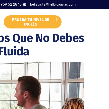
959 52 28 15
bellavista@helloidiomas.com
PRUEBA TU NIVEL DE
CONTACTAR
INGLÉS
erbs Que No Debes
Fluida