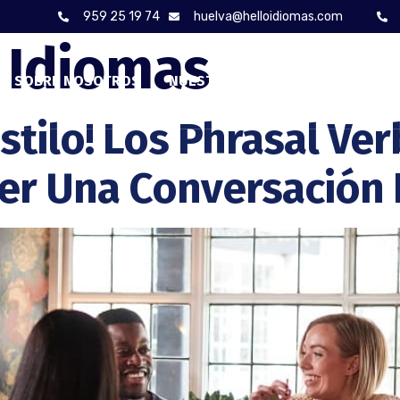
959 25 19 74
huelva@helloidiomas.com
 Idiomas
SOBRE NOSOTROS
NUESTROS CURSOS
BLOG
stilo! Los Phrasal V
ner Una Conversación 