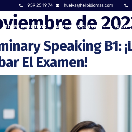
959 25 19 74
huelva@helloidiomas.com
oviembre de 202
SOBRE NOSOTROS
NUESTROS CURSOS
BLOG
minary Speaking B1: ¡
bar El Examen!