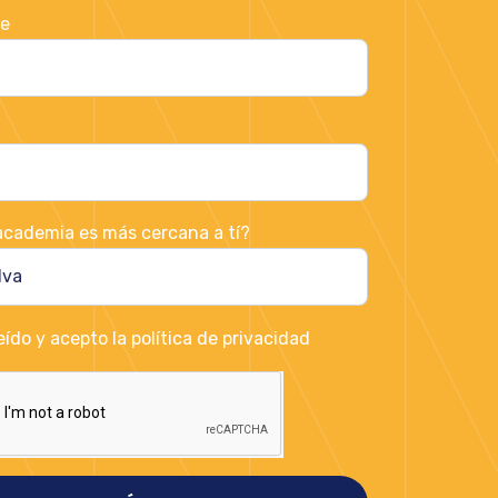
e
cademia es más cercana a tí?
eído y acepto la política de privacidad