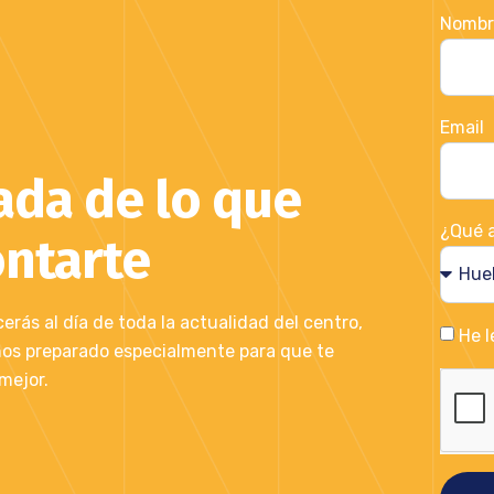
Nombr
Email
ada de lo que
¿Qué a
ntarte
rás al día de toda la actualidad del centro,
He l
mos preparado especialmente para que te
mejor.