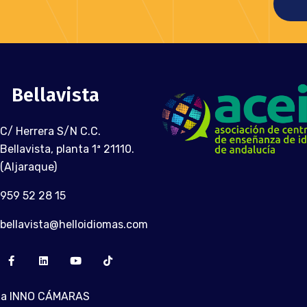
Bellavista
C/ Herrera S/N C.C.
Bellavista, planta 1ª 21110.
(Aljaraque)
959 52 28 15
bellavista@helloidiomas.com
a INNO CÁMARAS