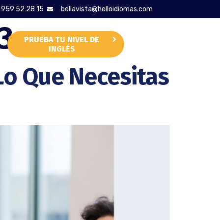
959 52 28 15
bellavista@helloidiomas.com
3
PRUEBA TU NIVEL DE
CONTACTAR
INGLÉS
Lo Que Necesitas