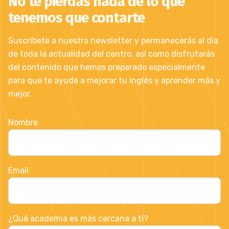
No te pierdas nada de lo que
tenemos que contarte
Suscríbete a nuestra newsletter y permanecerás al día
de toda la actualidad del centro, así como disfrutarás
del contenido que hemos preparado especialmente
para que te ayude a mejorar tu inglés y aprender más y
mejor.
Nombre
Email
¿Qué academia es más cercana a tí?