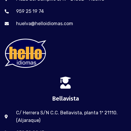
959 25 19 74
huelva@helloidiomas.com
Bellavista
C/ Herrera S/N C.C. Bellavista, planta 1ª 21110.
(Aljaraque)